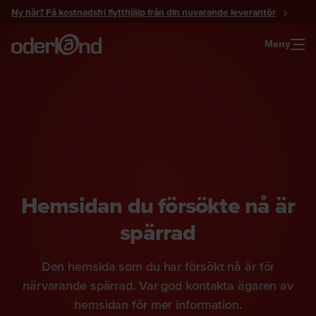
Gå
Ny här? Få kostnadsfri flytthjälp från din nuvarande leverantör
till
innehåll
Meny
Hemsidan du försökte nå är
spärrad
Den hemsida som du har försökt nå är för
närvarande spärrad. Var god kontakta ägaren av
hemsidan för mer information.