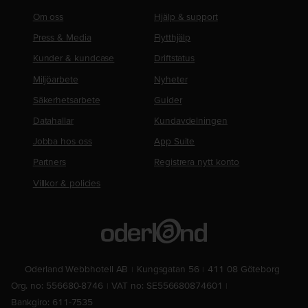
Om oss
Hjälp & support
Press & Media
Flytthjälp
Kunder & kundcase
Driftstatus
Miljöarbete
Nyheter
Säkerhetsarbete
Guider
Datahallar
Kundavdelningen
Jobba hos oss
App Suite
Partners
Registrera nytt konto
Villkor & policies
Oderland Webbhotell AB
Kungsgatan 56
411 08 Göteborg
Org. no: 556680-8746
VAT no: SE556680874601
Bankgiro: 611-7535