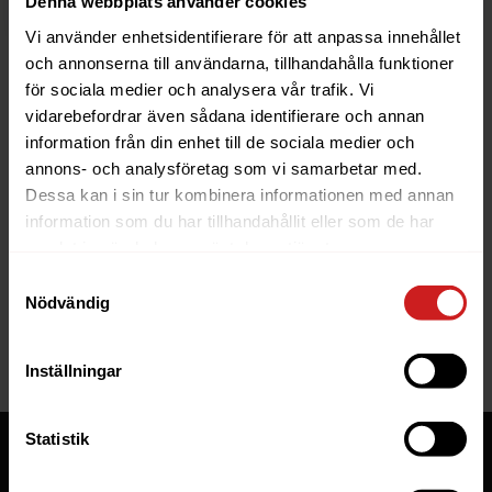
Denna webbplats använder cookies
Vi använder enhetsidentifierare för att anpassa innehållet
och annonserna till användarna, tillhandahålla funktioner
för sociala medier och analysera vår trafik. Vi
vidarebefordrar även sådana identifierare och annan
information från din enhet till de sociala medier och
The website you were trying to
annons- och analysföretag som vi samarbetar med.
reach has been suspended
Dessa kan i sin tur kombinera informationen med annan
information som du har tillhandahållit eller som de har
The website you have tried to access is suspended. Please
samlat in när du har använt deras tjänster.
contact the owner of the website for further information.
Samtyckesval
Nödvändig
If you are the owner of this website or domain please
read
this FAQ
that goes through the most common reasons for a
website to be suspended.
Inställningar
Statistik
Tjänster