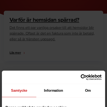
Varför är hemsidan spärrad?
Det finns ett par vanliga orsaker till att hemsidor blir
spärrade. Oftast är det en faktura som inte är betald,
eller så är tjänsten uppsagd.
Läs mer
Hur kan jag häva spärren?
Är du ägare till hemsidan eller domännamnet så har
vi skrivit en guide som går igenom dom vanligaste
Samtycke
Information
Om
anledningarna till varför en hemsida är spärrad.
Läs mer