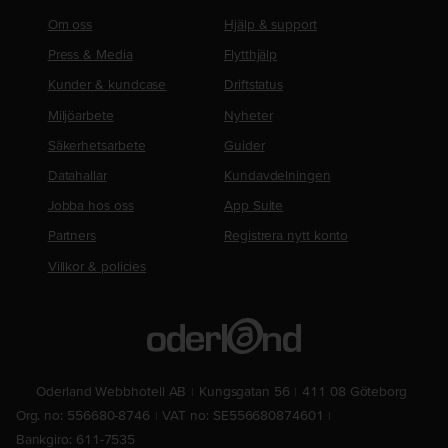
Om oss
Hjälp & support
Press & Media
Flytthjälp
Kunder & kundcase
Driftstatus
Miljöarbete
Nyheter
Säkerhetsarbete
Guider
Datahallar
Kundavdelningen
Jobba hos oss
App Suite
Partners
Registrera nytt konto
Villkor & policies
Oderland Webbhotell AB
Kungsgatan 56
411 08 Göteborg
Org. no: 556680-8746
VAT no: SE556680874601
Bankgiro: 611-7535