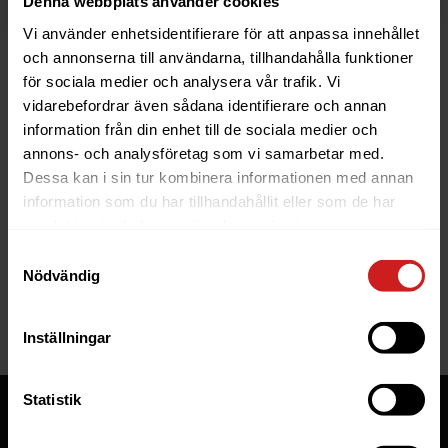
Denna webbplats använder cookies
Vi använder enhetsidentifierare för att anpassa innehållet
och annonserna till användarna, tillhandahålla funktioner
för sociala medier och analysera vår trafik. Vi
vidarebefordrar även sådana identifierare och annan
information från din enhet till de sociala medier och
The website you were trying to
annons- och analysföretag som vi samarbetar med.
reach has been suspended
Dessa kan i sin tur kombinera informationen med annan
information som du har tillhandahållit eller som de har
The website you have tried to access is suspended. Please
samlat in när du har använt deras tjänster.
contact the owner of the website for further information.
Samtyckesval
Nödvändig
If you are the owner of this website or domain please
read
this FAQ
that goes through the most common reasons for a
website to be suspended.
Inställningar
Statistik
Tjänster