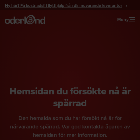
Gå
Ny här? Få kostnadsfri flytthjälp från din nuvarande leverantör
till
innehåll
Meny
Hemsidan du försökte nå är
spärrad
Den hemsida som du har försökt nå är för
närvarande spärrad. Var god kontakta ägaren av
hemsidan för mer information.