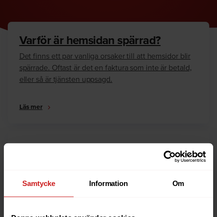
Varför är hemsidan spärrad?
Det finns ett par vanliga orsaker till att hemsidor blir
spärrade. Oftast är det en faktura som inte är betald,
eller så är tjänsten uppsagd.
Läs mer
Hur kan jag häva spärren?
Är du ägare till hemsidan eller domännamnet så har
vi skrivit en guide som går igenom dom vanligaste
Samtycke
Information
Om
anledningarna till varför en hemsida är spärrad.
Läs mer