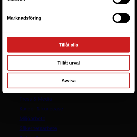
WooCommerce
WordPress
Marknadsföring
LiteSpeed Webbhotell
Elastic Scaling
WP Toolkit
Tillåt alla
Skapa hemsida
Säker WordPress med WP Guardian
Tillåt urval
Oderland
Avvisa
Om oss
Press & Media
Kunder & kundcase
Miljöarbete
Säkerhetsarbete