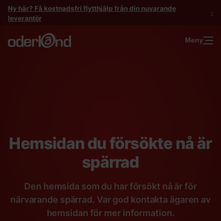
Gå
Ny här? Få kostnadsfri flytthjälp från din nuvarande
till
leverantör
innehåll
Meny
Hemsidan du försökte nå är
spärrad
Den hemsida som du har försökt nå är för
närvarande spärrad. Var god kontakta ägaren av
hemsidan för mer information.