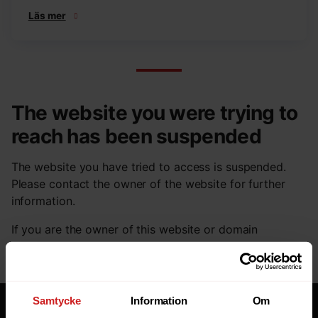
Läs mer
The website you were trying to
reach has been suspended
The website you have tried to access is suspended.
Please contact the owner of the website for further
information.
If you are the owner of this website or domain
please
read this FAQ
that goes through the most
common reasons for a website to be suspended.
Samtycke
Information
Om
Tjänster