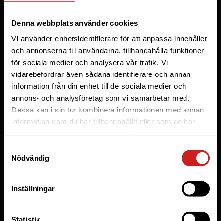
Webbhotell
Denna webbplats använder cookies
Domäner
Vi använder enhetsidentifierare för att anpassa innehållet
Managed Server
och annonserna till användarna, tillhandahålla funktioner
för sociala medier och analysera vår trafik. Vi
Cloud
vidarebefordrar även sådana identifierare och annan
Microsoft 365 Business
information från din enhet till de sociala medier och
Fler tjänster
annons- och analysföretag som vi samarbetar med.
Dessa kan i sin tur kombinera informationen med annan
information som du har tillhandahållit eller som de har
Lösningar
samlat in när du har använt deras tjänster.
Byråer
Samtyckesval
Nödvändig
E-handel
Företag
Inställningar
Managed WordPress
Utvecklare
Statistik