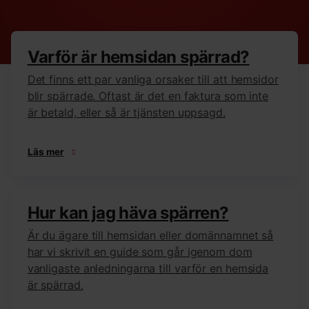
Varför är hemsidan spärrad?
Det finns ett par vanliga orsaker till att hemsidor
blir spärrade. Oftast är det en faktura som inte
är betald, eller så är tjänsten uppsagd.
Läs mer
Hur kan jag häva spärren?
Är du ägare till hemsidan eller domännamnet så
har vi skrivit en guide som går igenom dom
vanligaste anledningarna till varför en hemsida
är spärrad.