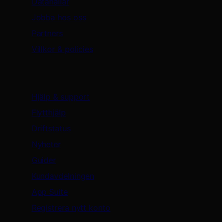
Datahallar
Jobba hos oss
Partners
Villkor & policies
Support & resurser
Hjälp & support
Flytthjälp
Driftstatus
Nyheter
Guider
Kundavdelningen
App Suite
Registrera nytt konto