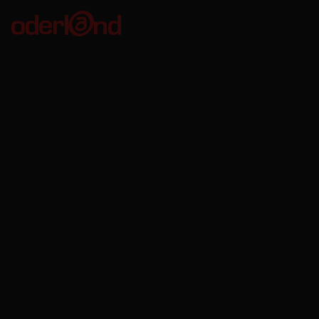
Oderland Webbhotell AB
Kungsgatan 56
411 08 Göteborg
Org. no: 556680-8746
VAT no: SE556680874601
Bankgiro: 611-7535
Oderland Webbhotell AB är godkänd för F-skatt.